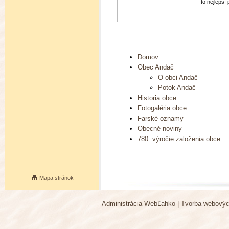
to nejlepší
Domov
Obec Andač
O obci Andač
Potok Andač
Historia obce
Fotogaléria obce
Farské oznamy
Obecné noviny
780. výročie založenia obce
Mapa stránok
Administrácia WebĽahko
|
Tvorba webovýc