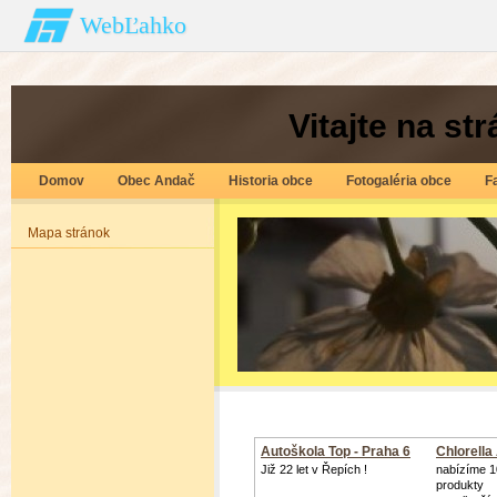
WebĽahko
Vitajte na s
Domov
Obec Andač
Historia obce
Fotogaléria obce
F
Mapa stránok
Autoškola Top - Praha 6
Chlorella
Již 22 let v Řepích !
nabízíme 1
produkty